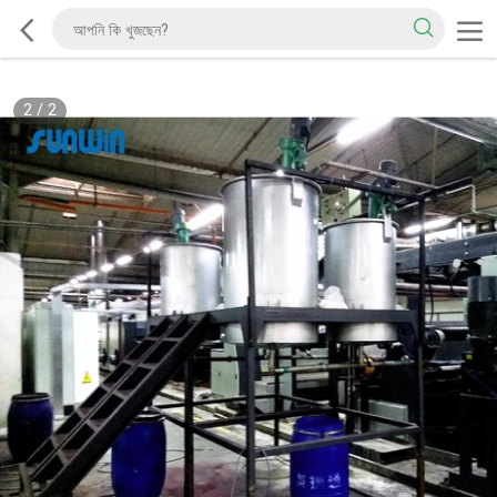
2
/
2