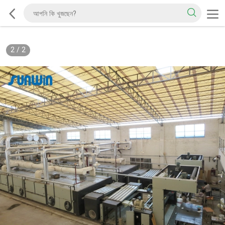
2
/
2