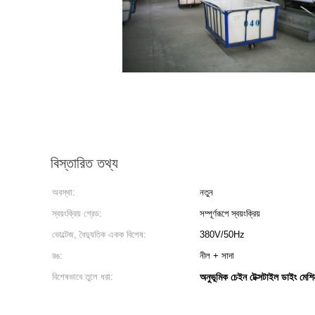
বিস্তারিত তথ্য
অবস্থা:
নতুন
স্বয়ংক্রিয় গ্রেড:
সম্পূর্ণরূপে স্বয়ংক্রিয়
ভোল্টেজ, বৈদ্যুতিক একক বিশেষ:
380V/50Hz
রঙ:
নীল + সাদা
বিশেষভাবে তুলে ধরা:
অনুভূমিক চেইন টেক্সটাইল ডাইং মেশি