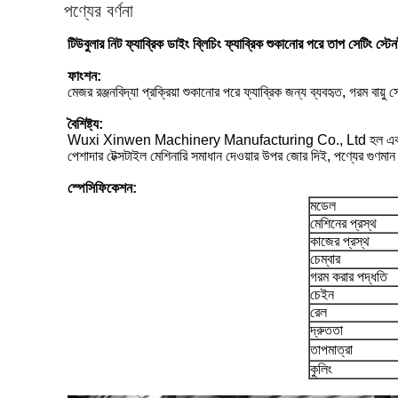
পণ্যের বর্ণনা
টিউবুলার নিট ফ্যাব্রিক ডাইং ব্লিচিং ফ্যাব্রিক শুকানোর পরে তাপ সেটিং স্টে
ফাংশন:
মেজর রঞ্জনবিদ্যা প্রক্রিয়া শুকানোর পরে ফ্যাব্রিক জন্য ব্যবহৃত, গরম বায়ু স
বৈশিষ্ট্য:
Wuxi Xinwen Machinery Manufacturing Co., Ltd হল একটি উচ্চ প্র
পেশাদার টেক্সটাইল মেশিনারি সমাধান দেওয়ার উপর জোর দিই, পণ্যের গুণম
স্পেসিফিকেশন:
মডেল
মেশিনের প্রস্থ
কাজের প্রস্থ
চেম্বার
গরম করার পদ্ধতি
চেইন
রেল
দ্রুততা
তাপমাত্রা
কুলিং