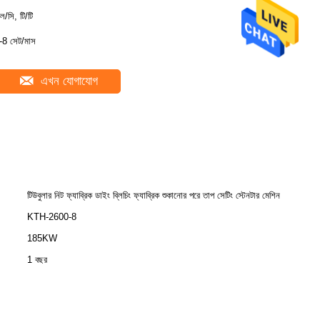
ল/সি, টি/টি
-8 সেট/মাস
এখন যোগাযোগ
টিউবুলার নিট ফ্যাব্রিক ডাইং ব্লিচিং ফ্যাব্রিক শুকানোর পরে তাপ সেটিং স্টেনটার মেশিন
KTH-2600-8
185KW
1 বছর