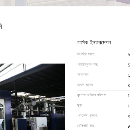
ি
ি
বেসিক ইনফরমেশন
উৎপত্তি স্থল:
চ
পরিচিতিমুলক নাম:
সাক্ষ্যদান:
মডেল নম্বার:
K
ন্যূনতম চাহিদার পরিমাণ:
1
মূল্য:
U
প্যাকেজিং বিবরণ:
স্
ডেলিভারি সময়:
9