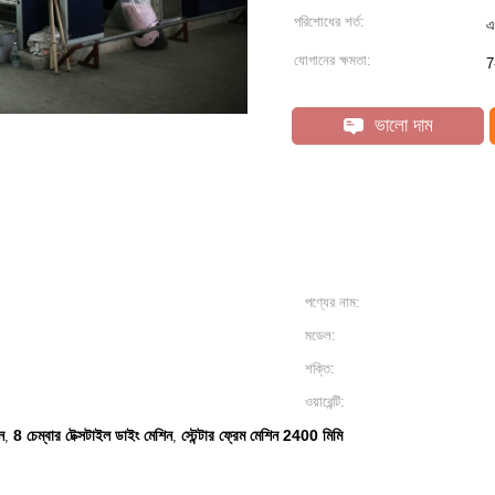
পরিশোধের শর্ত:
এ
যোগানের ক্ষমতা:
7
ভালো দাম
পণ্যের নাম:
মডেল:
শক্তি:
ওয়ারেন্টি:
ন
8 চেম্বার টেক্সটাইল ডাইং মেশিন
স্টেন্টার ফ্রেম মেশিন 2400 মিমি
,
,