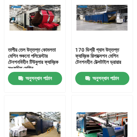
তাপীয় তেল উত্তপ্ত কোমলতা
170 ডিগ্রী গ্যাস উত্তপ্ত
মেশিন শুকনো পলিয়েস্টার
ফ্যাব্রিক রিলাক্সেশন মেশিন
টেনশনবিহীন টিউবুলার ফ্যাব্রিক
টেনশনহীন টেক্সটাইল ড্রায়ার
সঙ্কুচিত মেশিন
অনুসন্ধান পাঠান
অনুসন্ধান পাঠান
বাড়ি
আমাদের সম্পর্কে
পরিচিতি