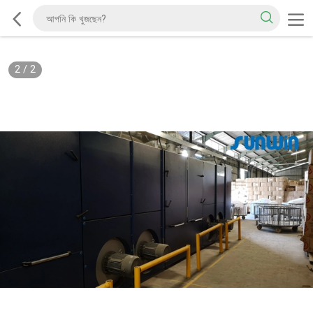
2
/
2