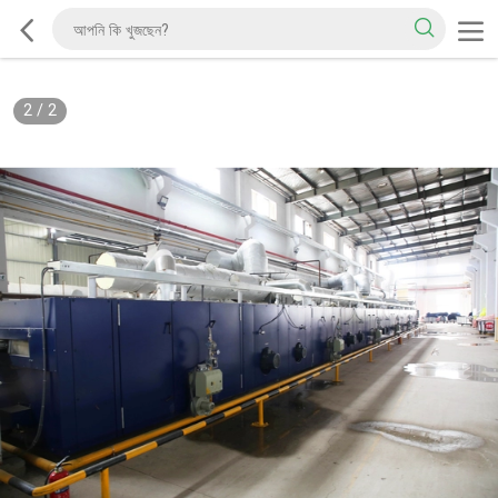
2
/
2