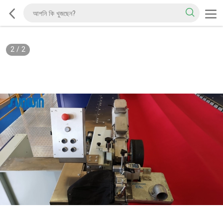
2
/
2