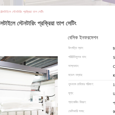
টেক্সটাইলে স্টেনটারিং প্রক্রিয়া তাপ সেটিং
ক্সটাইলে স্টেনটারিং প্রক্রিয়া তাপ সেটিং
বেসিক ইনফরমেশন
উৎপত্তি স্থল:
চ
পরিচিতিমুলক নাম:
সাক্ষ্যদান:
মডেল নম্বার:
K
ন্যূনতম চাহিদার পরিমাণ:
1
মূল্য:
U
প্যাকেজিং বিবরণ:
প
ডেলিভারি সময়:
9