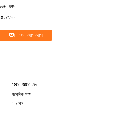
ল/সি, টি/টি
-8 সেট/মাস
এখন যোগাযোগ
1800-3600 মিমি
প্রাকৃতিক গ্যাস
1 ২ মাস