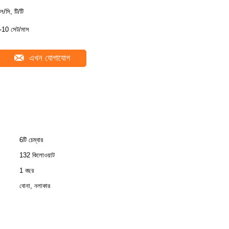
ল/সি, টি/টি
-10 সেট/মাস
এখন যোগাযোগ
6টি চেম্বার
132 কিলোওয়াট
1 বছর
বোনা, নলাকার