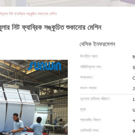
লার নিট ফ্যাব্রিক সঙ্কুচিত শুকানোর মেশিন
ার নিট ফ্যাব্রিক সঙ্কুচিত শুকানোর মেশিন
বেসিক ইনফরমেশন
উৎপত্তি স্থল:
চ
পরিচিতিমুলক নাম:
সাক্ষ্যদান:
মডেল নম্বার:
J
ন্যূনতম চাহিদার পরিমাণ:
1
মূল্য:
U
প্যাকেজিং বিবরণ:
প
ডেলিভারি সময়:
9