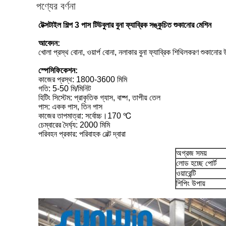
পণ্যের বর্ণনা
টেক্সটাইল শিল্প 3 পাস টিউবুলার বুনা ফ্যাব্রিক সঙ্কুচিত শুকানোর মেশিন
আবেদন:
খোলা প্রস্থ বোনা, ওয়ার্প বোনা, নলাকার বুনা ফ্যাব্রিক শিথিলকরণ শুকানোর
স্পেসিফিকেশন:
কাজের প্রস্থ: 1800-3600 মিমি
গতি: 5-50 মি/মিনিট
হিটিং সিস্টেম: প্রাকৃতিক গ্যাস, বাষ্প, তাপীয় তেল
পাস: একক পাস, তিন পাস
কাজের তাপমাত্রা: সর্বোচ্চ।170 ℃
চেম্বারের দৈর্ঘ্য: 2000 মিমি
পরিবহন প্রকার: পরিবাহক বেল্ট দ্বারা
অগ্রজ সময়
লোড হচ্ছে পোর্ট
ওয়ারেন্টি
শিপিং উপায়