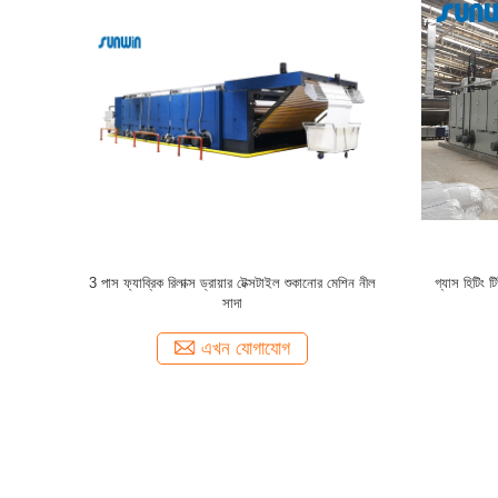
ার নিট ফ্লিস
টিউবুলার ডাইং ফিনিশিং 35T টেক্সটাইল ড্রাইং মেশিন ফ্যাব্রিক
নলাকার বুনন কা
কম্প্যাক্টর মেশিন সিই
ক
এখন যোগাযোগ