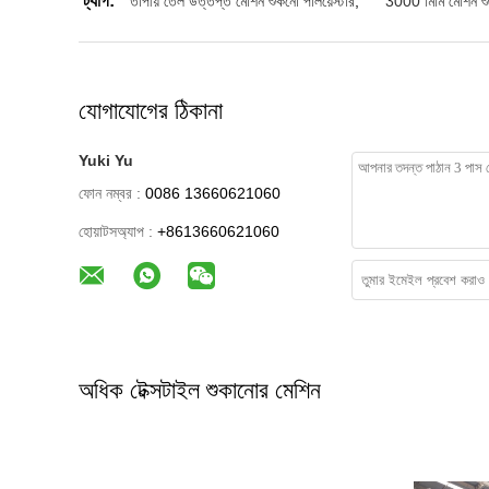
ট্যাগ:
তাপীয় তেল উত্তপ্ত মেশিন শুকনো পলিয়েস্টার
,
3000 মিমি মেশিন শু
যোগাযোগের ঠিকানা
Yuki Yu
ফোন নম্বর :
0086 13660621060
হোয়াটসঅ্যাপ :
+8613660621060
অধিক টেক্সটাইল শুকানোর মেশিন